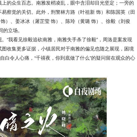
镇上的众生百态。南雅发梢凌乱，眼中含泪却目光坚定；一旁的
不易察觉的关切。此外，刑警林方路（叶祖新 饰）和陈国英（田
 饰）、姜冰冰（屠芷莹 饰）、陈玲（黄璐 饰）、徐毅（刘俊
同的立场。
。“我看见徐毅追砍南雅，南雅失手杀了徐毅”，周洛是案发现
试图收集更多证据，小镇居民对于南雅的偏见也随之展现，困境
的自白令人心痛，“千禧夜，你到底做了什么”的疑问留在观众的心