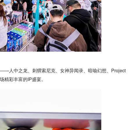
——人中之龙、刺猬索尼克、女神异闻录、暗喻幻想、Project
一场精彩丰富的IP盛宴。