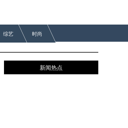
综艺
时尚
新闻热点