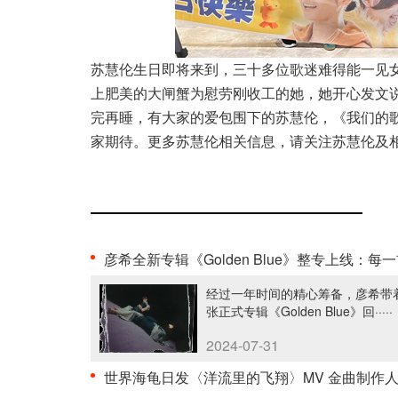
苏慧伦生日即将来到，三十多位歌迷难得能一见
上肥美的
大闸蟹
为慰劳刚收工的她，她开心发文
完再睡
，有大家的爱包围下的苏慧伦，《我们的
家期待。更多苏慧伦相关信息，请关注苏慧伦及
彦希全新专辑《Golden Blue》整专上线：每一首歌都是一块人生切片·
经过一年时间的精心筹备，彦希带
张正式专辑《Golden Blue》回·····
2024-07-31
世界海龟日发〈洋流里的飞翔〉MV 金曲制作人吴0·