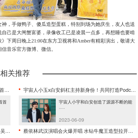
女神，手做鸭子、傻瓜造型蛋糕，特别到场为她庆生，友人也送
说自己是
大闸蟹
富婆，录像收工已是凌晨一点多，
再想睡也要啃
歌
》
下周日晚上
2
1:00
在东方卫视将和
A
mber
有精彩演出，敬请大
相信音乐
官方微博、微信。
相关推荐
··
宇宙人小玉x白安斜杠主持新身份！共同打造Podcast《一个路人经过》，揭露心情秘辛0···
着首
宇宙人小宇和白安创造了源源不断的能
·····
2023-06-09
··
蔡依林武汉演唱会火爆开唱 水钻牛魔王造型拉开三万人怪美狂欢序幕···