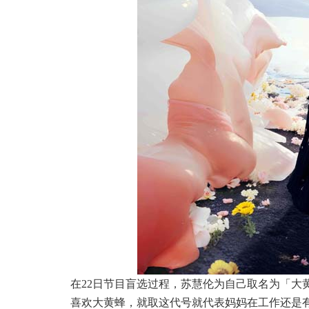
在
2
2
日节目盲选过程，苏慧伦为自己取名为「大
喜欢大黄蜂，就取这代号就代表妈妈在工作还是