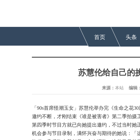
首页
头条
苏慧伦给自己的
来源：
本站
编辑
「
90s首席怪潮玉女」苏慧伦举办完
《
生命之花
3
邀约不断，才刚结束
《谁是被害者》
第二季拍摄
第四季时节目方就已向她提出邀约，不过当时她
机会参与节目录制，满怀兴奋与期待的她说：「