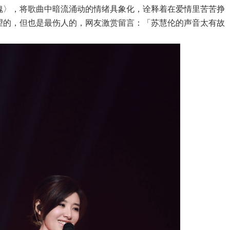
瑰〉，
将歌曲中暗流涌动的情绪具象化，诠释着在爱情里苦苦
挣
望的，但也是最伤人的
，网友激赏留言：「苏慧伦的声音太有故