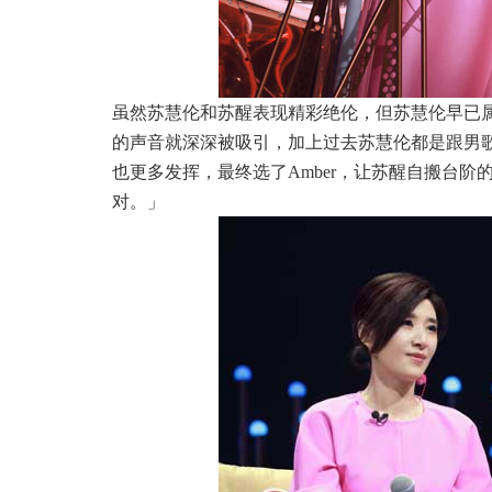
虽然苏慧伦和苏醒表现精彩绝伦，但苏慧伦早已
的声音就深深被吸引，加上过去苏慧伦都是跟男
也更多发挥，最终选了
Amber
，让苏醒自搬台阶
对。」