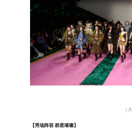
（
【秀场阵容 群星璀璨】