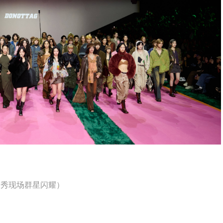
大秀现场群星闪耀）