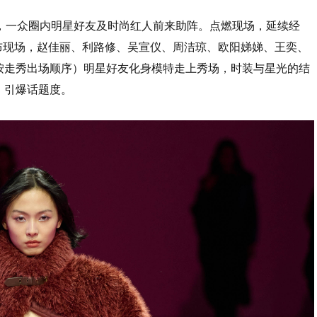
熠熠，一众圈内明星好友及时尚红人前来助阵。点燃现场，延续经
列大秀发布现场，赵佳丽、利路修、吴宣仪、周洁琼、欧阳娣娣、王奕、
按走秀出场顺序）明星好友化身模特走上秀场，时装与星光的结
，引爆话题度。