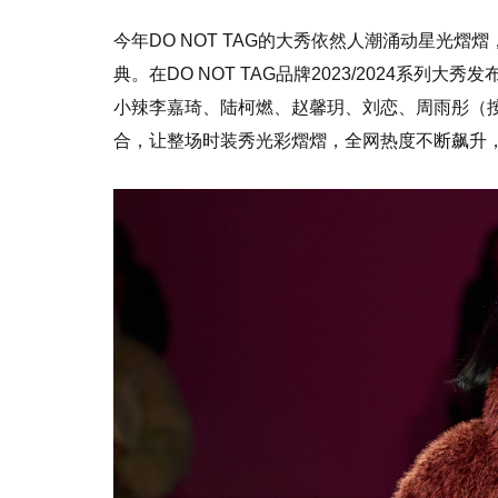
今年DO NOT TAG的大秀依然人潮涌动星光
典。在DO NOT TAG品牌2023/2024系
小辣李嘉琦、陆柯燃、赵馨玥、刘恋、周雨彤（
合，让整场时装秀光彩熠熠，全网热度不断飙升