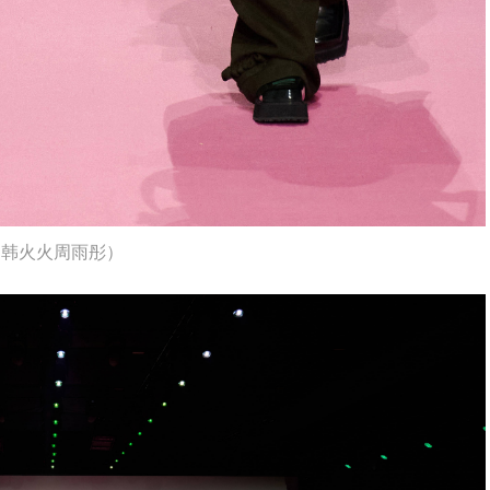
（韩火火周雨彤）